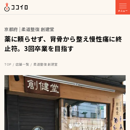
メニュー
京都府 | 柔道整復 創建堂
薬に頼らせず、背骨から整え慢性痛に終
止符。3回卒業を目指す
TOP
店舗一覧
柔道整復 創建堂