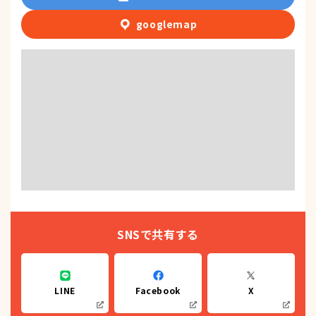
googlemap
SNSで共有する
LINE
Facebook
X