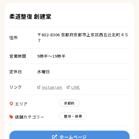
柔道整復 創建堂
〒602-8306 京都府京都市上京区西五辻北町４５
住所
７
営業時間
9時半〜19時半
定休日
水曜日
リンク
Instagram
LINE
京都府
エリア
整体・接骨
店舗カテゴリー
ホームページ