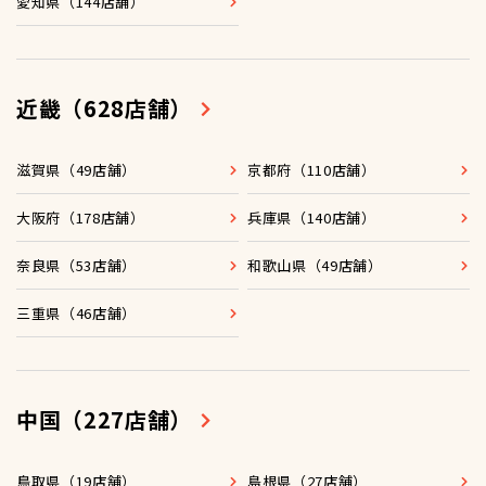
愛知県（
144
店舗）
近畿（
628
店舗）
滋賀県（
49
店舗）
京都府（
110
店舗）
大阪府（
178
店舗）
兵庫県（
140
店舗）
奈良県（
53
店舗）
和歌山県（
49
店舗）
三重県（
46
店舗）
中国（
227
店舗）
鳥取県（
19
店舗）
島根県（
27
店舗）