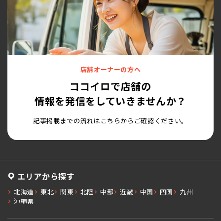
店舗オーナーの方へ
ココイロで店舗の
情報を発信をしていきませんか？
記事掲載までの流れはこちらからご確認ください。
エリアから探す
北海道
東北
関東
北陸
中部
近畿
中国
四国
九州
沖縄県