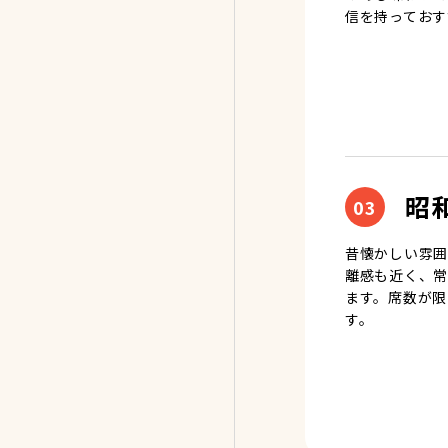
信を持っておす
昭
03
昔懐かしい雰囲
離感も近く、常
ます。席数が限
す。