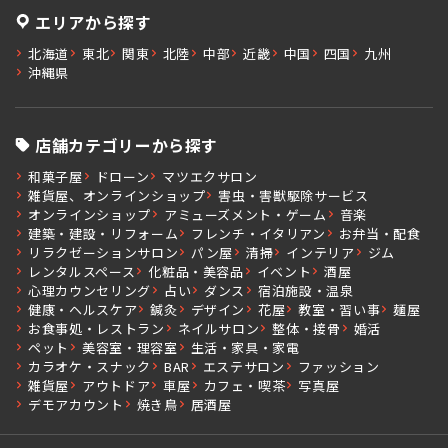
エリアから探す
北海道
東北
関東
北陸
中部
近畿
中国
四国
九州
沖縄県
店舗カテゴリーから探す
和菓子屋
ドローン
マツエクサロン
雑貨屋、オンラインショップ
害虫・害獣駆除サービス
オンラインショップ
アミューズメント・ゲーム
音楽
建築・建設・リフォーム
フレンチ・イタリアン
お弁当・配食
リラクゼーションサロン
パン屋
清掃
インテリア
ジム
レンタルスペース
化粧品・美容品
イベント
酒屋
心理カウンセリング
占い
ダンス
宿泊施設・温泉
健康・ヘルスケア
鍼灸
デザイン
花屋
教室・習い事
麺屋
お食事処・レストラン
ネイルサロン
整体・接骨
婚活
ペット
美容室・理容室
生活・家具・家電
カラオケ・スナック
BAR
エステサロン
ファッション
雑貨屋
アウトドア
車屋
カフェ・喫茶
写真屋
デモアカウント
焼き鳥
居酒屋