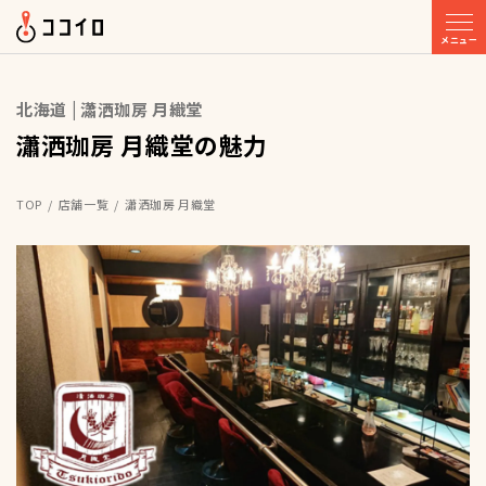
メニュー
北海道 | 瀟洒珈房 月織堂
瀟洒珈房 月織堂の魅力
TOP
店舗一覧
瀟洒珈房 月織堂