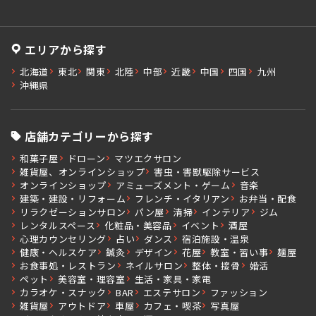
エリアから探す
北海道
東北
関東
北陸
中部
近畿
中国
四国
九州
沖縄県
店舗カテゴリーから探す
和菓子屋
ドローン
マツエクサロン
雑貨屋、オンラインショップ
害虫・害獣駆除サービス
オンラインショップ
アミューズメント・ゲーム
音楽
建築・建設・リフォーム
フレンチ・イタリアン
お弁当・配食
リラクゼーションサロン
パン屋
清掃
インテリア
ジム
レンタルスペース
化粧品・美容品
イベント
酒屋
心理カウンセリング
占い
ダンス
宿泊施設・温泉
健康・ヘルスケア
鍼灸
デザイン
花屋
教室・習い事
麺屋
お食事処・レストラン
ネイルサロン
整体・接骨
婚活
ペット
美容室・理容室
生活・家具・家電
カラオケ・スナック
BAR
エステサロン
ファッション
雑貨屋
アウトドア
車屋
カフェ・喫茶
写真屋