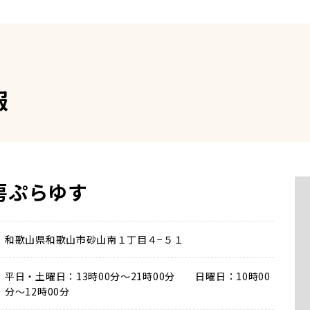
報
房ぷらゆす
和歌山県和歌山市砂山南１丁目４−５１
平日・土曜日：13時00分～21時00分 日曜日：10時00
分～12時00分