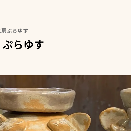
芸工房ぷらゆす
 ぷらゆす