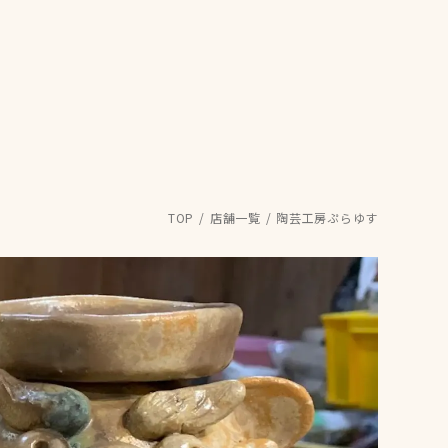
TOP
店舗一覧
陶芸工房ぷらゆす