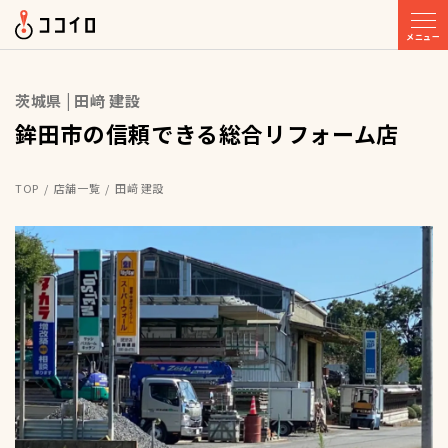
メニュー
茨城県 | 田﨑 建設
鉾田市の信頼できる総合リフォーム店
TOP
店舗一覧
田﨑 建設