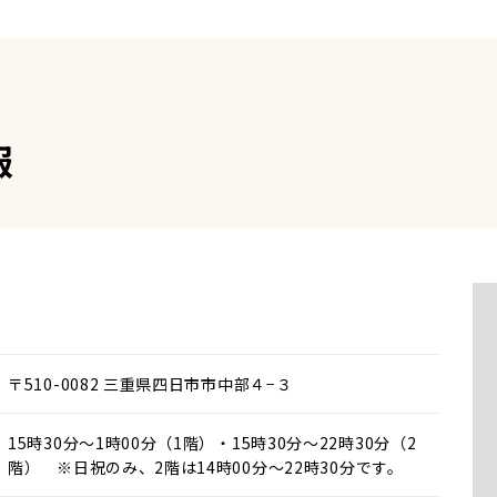
報
〒510-0082 三重県四日市市中部４−３
15時30分～1時00分（1階）・15時30分～22時30分（2
階） ※日祝のみ、2階は14時00分～22時30分です。