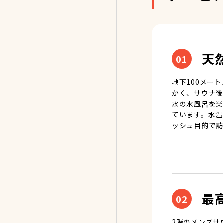
天
01
地下100メー
かく、サウナ後
水の水風呂を楽
ています。水温
ッシュ目的で訪
最
02
2階のメンズサ