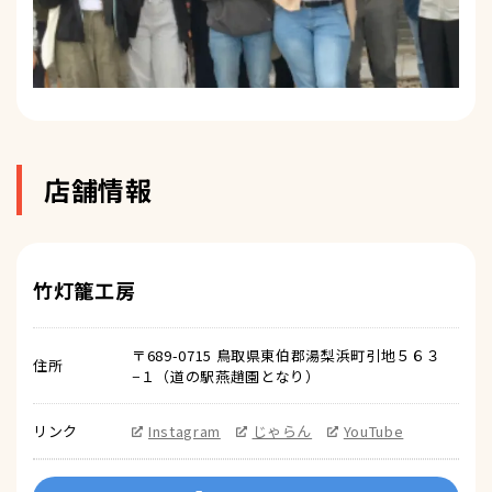
店舗情報
竹灯籠工房
〒689-0715 鳥取県東伯郡湯梨浜町引地５６３
住所
−１（道の駅燕趙園となり）
リンク
Instagram
じゃらん
YouTube