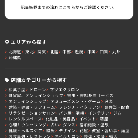
記事掲載までの流れはこちらからご確認ください。
エリアから探す
北海道
東北
関東
北陸
中部
近畿
中国
四国
九州
沖縄県
店舗カテゴリーから探す
和菓子屋
ドローン
マツエクサロン
雑貨屋、オンラインショップ
害虫・害獣駆除サービス
オンラインショップ
アミューズメント・ゲーム
音楽
建築・建設・リフォーム
フレンチ・イタリアン
お弁当・配食
リラクゼーションサロン
パン屋
清掃
インテリア
ジム
レンタルスペース
化粧品・美容品
イベント
酒屋
心理カウンセリング
占い
ダンス
宿泊施設・温泉
健康・ヘルスケア
鍼灸
デザイン
花屋
教室・習い事
麺屋
お食事処・レストラン
ネイルサロン
整体・接骨
婚活