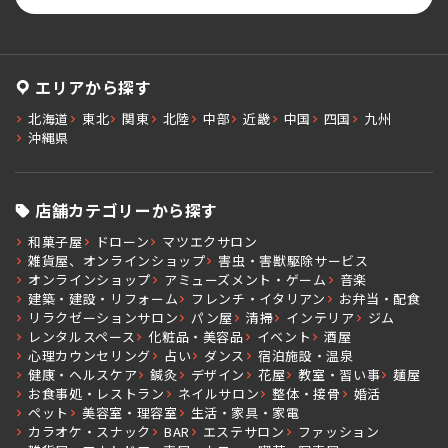
エリアから探す
北海道
東北
関東
北陸
中部
近畿
中国
四国
九州
沖縄県
店舗カテゴリーから探す
和菓子屋
ドローン
マツエクサロン
雑貨屋、オンラインショップ
害虫・害獣駆除サービス
オンラインショップ
アミューズメント・ゲーム
音楽
建築・建設・リフォーム
フレンチ・イタリアン
お弁当・配食
リラクゼーションサロン
パン屋
清掃
インテリア
ジム
レンタルスペース
化粧品・美容品
イベント
酒屋
心理カウンセリング
占い
ダンス
宿泊施設・温泉
健康・ヘルスケア
鍼灸
デザイン
花屋
教室・習い事
麺屋
お食事処・レストラン
ネイルサロン
整体・接骨
婚活
ペット
美容室・理容室
生活・家具・家電
カラオケ・スナック
BAR
エステサロン
ファッション