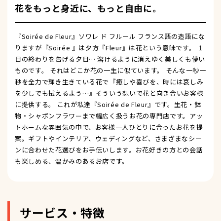
花をもっと身近に、もっと自由に。
『Soirée de Fleur』ソワレ ド フルール フランス語の造語にな
りますが『Soirée 』は夕方『Fleur』は花という意味です。 １
日の終わりを告げる夕日… 溶けるように消えゆく美しくも儚い
ものです。 それはどこか花の一生に似ています。 そんな一秒一
秒を全力で輝き生きている花で『癒しや喜びを、時には哀しみ
を少しでも拭えるよう…』そういう想いで花と向き合いお客様
に提供する。 これが私達『Soirée de Fleur』です。生花・鉢
物・シャボンフラワーまで幅広く扱うお花の専門店です。アッ
トホームな雰囲気の中で、お客様一人ひとりに合ったお花を提
案。ギフトやインテリア、ウェディングなど、さまざまなシー
ンに合わせた花選びをお手伝いします。お花好きの方との会話
も楽しめる、温かみのあるお店です。
サービス・特徴