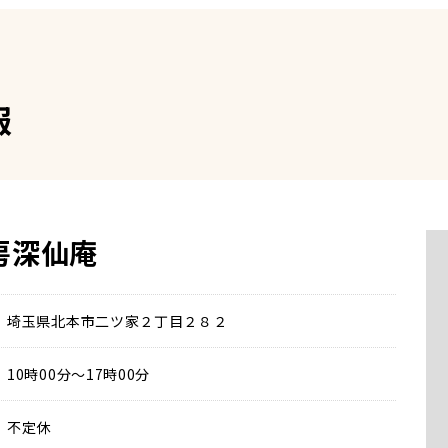
報
房深仙庵
埼玉県北本市二ツ家２丁目２８２
10時00分～17時00分
不定休