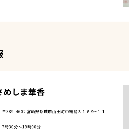
報
さめしま華香
〒889-4602 宮崎県都城市山田町中霧島３１６９−１１
7時30分～19時00分