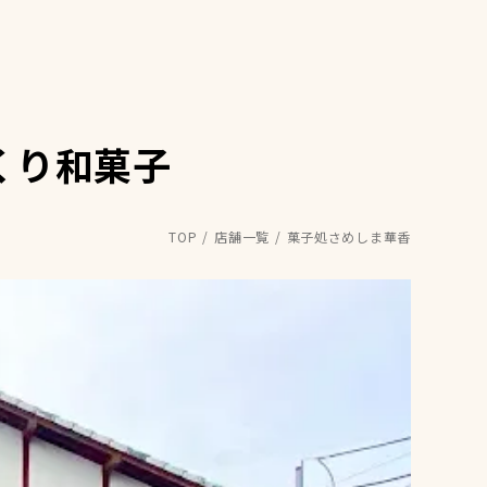
くり和菓子
TOP
店舗一覧
菓子処さめしま華香