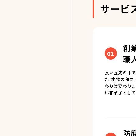
サービ
創
01
職
長い歴史の中で
た“本物の和菓
わりは変わりま
い和菓子として
防