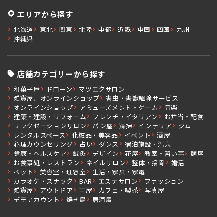
エリアから探す
北海道
東北
関東
北陸
中部
近畿
中国
四国
九州
沖縄県
店舗カテゴリーから探す
和菓子屋
ドローン
マツエクサロン
雑貨屋、オンラインショップ
害虫・害獣駆除サービス
オンラインショップ
アミューズメント・ゲーム
音楽
建築・建設・リフォーム
フレンチ・イタリアン
お弁当・配食
リラクゼーションサロン
パン屋
清掃
インテリア
ジム
レンタルスペース
化粧品・美容品
イベント
酒屋
心理カウンセリング
占い
ダンス
宿泊施設・温泉
健康・ヘルスケア
鍼灸
デザイン
花屋
教室・習い事
麺屋
お食事処・レストラン
ネイルサロン
整体・接骨
婚活
ペット
美容室・理容室
生活・家具・家電
カラオケ・スナック
BAR
エステサロン
ファッション
雑貨屋
アウトドア
車屋
カフェ・喫茶
写真屋
デモアカウント
焼き鳥
居酒屋