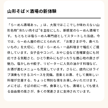
山形そば×酒場の新体験
「らーめん酒場あっ。」は、大阪ではここでしか味わえない山
形名物“冷たい肉そば”を主役にした、新感覚のらーめん酒場で
す。 もともとは塩らーめん専門店としてスタートした当店。今
では、らーめん屋の枠にとらわれず、「お客さまが今、食べた
いもの」を大切に、そば・らーめん・一品料理まで幅広くご提
供しています。女子会やコンパ、おやじ会など各種宴会にも対
応できる気軽さと、ひとり飲みにもぴったりな居心地の良さが
魅力。塩かしわや餃子、リピーターに人気の油かす料理など、
お酒が進むメニューも充実しています。さらに、店内にはライ
ブ演奏もできるスペースを完備。音楽とお酒、そして美味しい
料理が交差する、ちょっと特別な夜をお楽しみいただけます。
〆にそば、そばの前に一杯。食事としても、酒場としても使え
る自由度の高さが、多くの常連さまに支持されています。