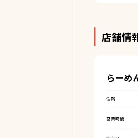
店舗情
らーめ
住所
営業時間