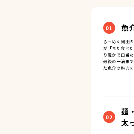
魚
01
らーめん岡田の
が「また食べた
り豊かで口当た
最後の一滴まで
た魚介の魅力を
麺
02
太