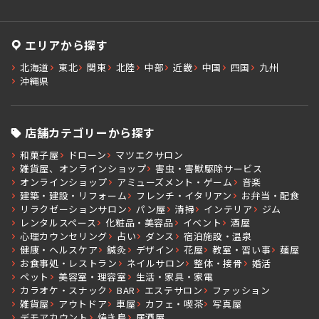
エリアから探す
北海道
東北
関東
北陸
中部
近畿
中国
四国
九州
沖縄県
店舗カテゴリーから探す
和菓子屋
ドローン
マツエクサロン
雑貨屋、オンラインショップ
害虫・害獣駆除サービス
オンラインショップ
アミューズメント・ゲーム
音楽
建築・建設・リフォーム
フレンチ・イタリアン
お弁当・配食
リラクゼーションサロン
パン屋
清掃
インテリア
ジム
レンタルスペース
化粧品・美容品
イベント
酒屋
心理カウンセリング
占い
ダンス
宿泊施設・温泉
健康・ヘルスケア
鍼灸
デザイン
花屋
教室・習い事
麺屋
お食事処・レストラン
ネイルサロン
整体・接骨
婚活
ペット
美容室・理容室
生活・家具・家電
カラオケ・スナック
BAR
エステサロン
ファッション
雑貨屋
アウトドア
車屋
カフェ・喫茶
写真屋
デモアカウント
焼き鳥
居酒屋