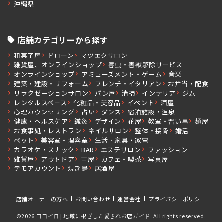
沖縄県
店舗カテゴリーから探す
和菓子屋
ドローン
マツエクサロン
雑貨屋、オンラインショップ
害虫・害獣駆除サービス
オンラインショップ
アミューズメント・ゲーム
音楽
建築・建設・リフォーム
フレンチ・イタリアン
お弁当・配食
リラクゼーションサロン
パン屋
清掃
インテリア
ジム
レンタルスペース
化粧品・美容品
イベント
酒屋
心理カウンセリング
占い
ダンス
宿泊施設・温泉
健康・ヘルスケア
鍼灸
デザイン
花屋
教室・習い事
麺屋
お食事処・レストラン
ネイルサロン
整体・接骨
婚活
ペット
美容室・理容室
生活・家具・家電
カラオケ・スナック
BAR
エステサロン
ファッション
雑貨屋
アウトドア
車屋
カフェ・喫茶
写真屋
デモアカウント
焼き鳥
居酒屋
店舗オーナーの方へ
お問い合わせ
運営会社
プライバシーポリシー
©2026 ココイロ | 地域に根ざした愛されお店ガイド. All rights reserved.