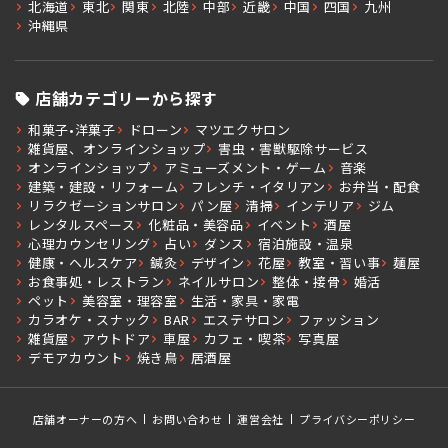
北海道
東北
関東
北陸
中部
近畿
中国
四国
九州
沖縄県
店舗カテゴリーから探す
和菓子•洋菓子
ドローン
マツエクサロン
雑貨屋、オンラインショップ
害虫・害獣駆除サービス
オンラインショップ
アミューズメント・ゲーム
音楽
建築・建設・リフォーム
フレンチ・イタリアン
お弁当・配食
リラクゼーションサロン
パン屋
清掃
インテリア
ジム
レンタルスペース
化粧品・美容品
イベント
酒屋
心理カウンセリング
占い
ダンス
宿泊施設・温泉
健康・ヘルスケア
鍼灸
デザイン
花屋
教室・習い事
麺屋
お食事処・レストラン
ネイルサロン
整体・接骨
婚活
ペット
美容室・理容室
生活・家具・家電
カラオケ・スナック
BAR
エステサロン
ファッション
雑貨屋
アウトドア
車屋
カフェ・喫茶
写真屋
デモアカウント
焼き鳥
居酒屋
店舗オーナーの方へ
お問い合わせ
運営会社
プライバシーポリシー