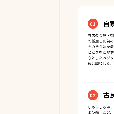
自
01
当店の会席・御
で厳選した旬の
その持ち味を最
とときをご提供
心としたベジタ
観と調和した、
古
02
しゃぶしゃぶ、
ポン鍋」など、