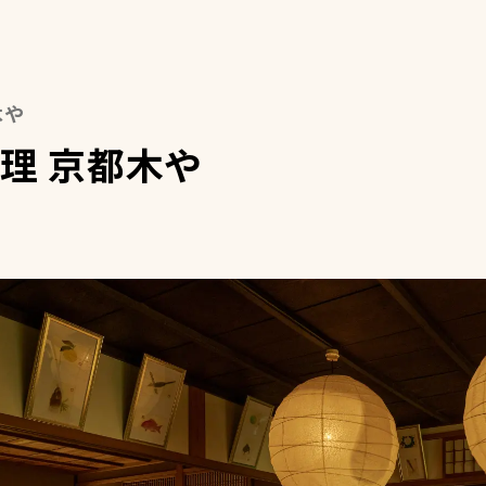
木や
理 京都木や