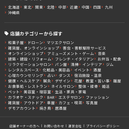
北海道
東北
関東
北陸
中部
近畿
中国
四国
九州
沖縄県
店舗カテゴリーから探す
和菓子屋
ドローン
マツエクサロン
雑貨屋、オンラインショップ
害虫・害獣駆除サービス
オンラインショップ
アミューズメント・ゲーム
音楽
建築・建設・リフォーム
フレンチ・イタリアン
お弁当・配食
リラクゼーションサロン
パン屋
清掃
インテリア
ジム
レンタルスペース
化粧品・美容品
イベント
酒屋
心理カウンセリング
占い
ダンス
宿泊施設・温泉
健康・ヘルスケア
鍼灸
デザイン
花屋
教室・習い事
麺屋
お食事処・レストラン
ネイルサロン
整体・接骨
婚活
ペット
美容室・理容室
生活・家具・家電
カラオケ・スナック
BAR
エステサロン
ファッション
雑貨屋
アウトドア
車屋
カフェ・喫茶
写真屋
デモアカウント
焼き鳥
居酒屋
店舗オーナーの方へ
お問い合わせ
運営会社
プライバシーポリシー