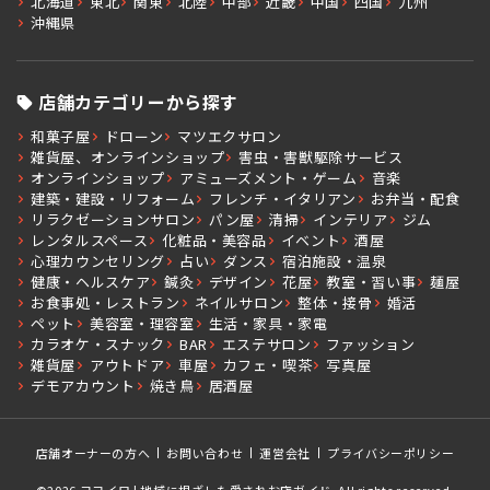
北海道
東北
関東
北陸
中部
近畿
中国
四国
九州
沖縄県
店舗カテゴリーから探す
和菓子屋
ドローン
マツエクサロン
雑貨屋、オンラインショップ
害虫・害獣駆除サービス
オンラインショップ
アミューズメント・ゲーム
音楽
建築・建設・リフォーム
フレンチ・イタリアン
お弁当・配食
リラクゼーションサロン
パン屋
清掃
インテリア
ジム
レンタルスペース
化粧品・美容品
イベント
酒屋
心理カウンセリング
占い
ダンス
宿泊施設・温泉
健康・ヘルスケア
鍼灸
デザイン
花屋
教室・習い事
麺屋
お食事処・レストラン
ネイルサロン
整体・接骨
婚活
ペット
美容室・理容室
生活・家具・家電
カラオケ・スナック
BAR
エステサロン
ファッション
雑貨屋
アウトドア
車屋
カフェ・喫茶
写真屋
デモアカウント
焼き鳥
居酒屋
店舗オーナーの方へ
お問い合わせ
運営会社
プライバシーポリシー