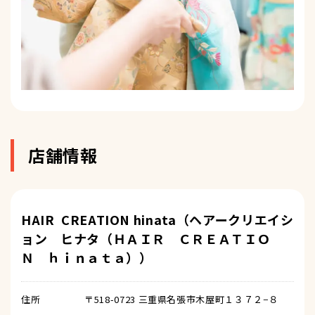
店舗情報
HAIR CREATION hinata（ヘアークリエイシ
ョン ヒナタ（ＨＡＩＲ ＣＲＥＡＴＩＯ
Ｎ ｈｉｎａｔａ））
住所
〒518-0723 三重県名張市木屋町１３７２−８