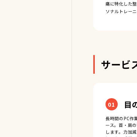
痛に特化した整
ソナルトレーニ
サービ
目
01
長時間のPC作
ース。首・肩の
します。力加減