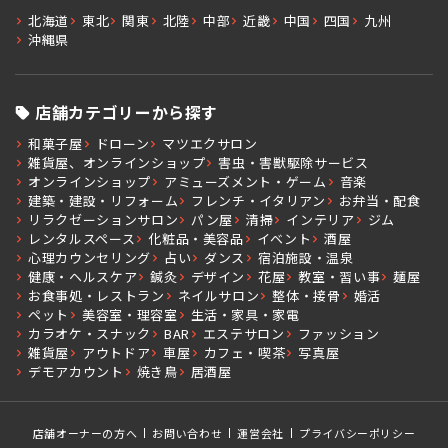
北海道
東北
関東
北陸
中部
近畿
中国
四国
九州
沖縄県
店舗カテゴリーから探す
和菓子屋
ドローン
マツエクサロン
雑貨屋、オンラインショップ
害虫・害獣駆除サービス
オンラインショップ
アミューズメント・ゲーム
音楽
建築・建設・リフォーム
フレンチ・イタリアン
お弁当・配食
リラクゼーションサロン
パン屋
清掃
インテリア
ジム
レンタルスペース
化粧品・美容品
イベント
酒屋
心理カウンセリング
占い
ダンス
宿泊施設・温泉
健康・ヘルスケア
鍼灸
デザイン
花屋
教室・習い事
麺屋
お食事処・レストラン
ネイルサロン
整体・接骨
婚活
ペット
美容室・理容室
生活・家具・家電
カラオケ・スナック
BAR
エステサロン
ファッション
雑貨屋
アウトドア
車屋
カフェ・喫茶
写真屋
デモアカウント
焼き鳥
居酒屋
店舗オーナーの方へ
お問い合わせ
運営会社
プライバシーポリシー