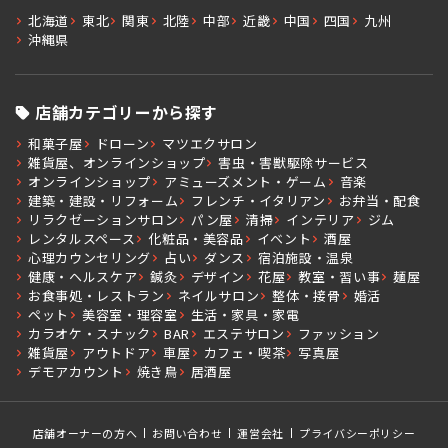
北海道
東北
関東
北陸
中部
近畿
中国
四国
九州
沖縄県
店舗カテゴリーから探す
和菓子屋
ドローン
マツエクサロン
雑貨屋、オンラインショップ
害虫・害獣駆除サービス
オンラインショップ
アミューズメント・ゲーム
音楽
建築・建設・リフォーム
フレンチ・イタリアン
お弁当・配食
リラクゼーションサロン
パン屋
清掃
インテリア
ジム
レンタルスペース
化粧品・美容品
イベント
酒屋
心理カウンセリング
占い
ダンス
宿泊施設・温泉
健康・ヘルスケア
鍼灸
デザイン
花屋
教室・習い事
麺屋
お食事処・レストラン
ネイルサロン
整体・接骨
婚活
ペット
美容室・理容室
生活・家具・家電
カラオケ・スナック
BAR
エステサロン
ファッション
雑貨屋
アウトドア
車屋
カフェ・喫茶
写真屋
デモアカウント
焼き鳥
居酒屋
店舗オーナーの方へ
お問い合わせ
運営会社
プライバシーポリシー