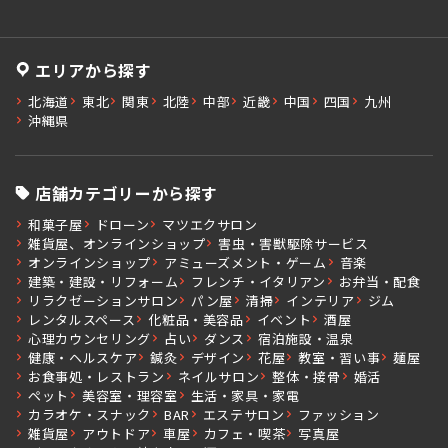
エリアから探す
北海道
東北
関東
北陸
中部
近畿
中国
四国
九州
沖縄県
店舗カテゴリーから探す
和菓子屋
ドローン
マツエクサロン
雑貨屋、オンラインショップ
害虫・害獣駆除サービス
オンラインショップ
アミューズメント・ゲーム
音楽
建築・建設・リフォーム
フレンチ・イタリアン
お弁当・配食
リラクゼーションサロン
パン屋
清掃
インテリア
ジム
レンタルスペース
化粧品・美容品
イベント
酒屋
心理カウンセリング
占い
ダンス
宿泊施設・温泉
健康・ヘルスケア
鍼灸
デザイン
花屋
教室・習い事
麺屋
お食事処・レストラン
ネイルサロン
整体・接骨
婚活
ペット
美容室・理容室
生活・家具・家電
カラオケ・スナック
BAR
エステサロン
ファッション
雑貨屋
アウトドア
車屋
カフェ・喫茶
写真屋