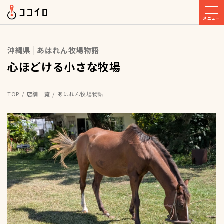
メニュー
沖縄県 | あはれん牧場物語
心ほどける小さな牧場
TOP
店舗一覧
あはれん牧場物語