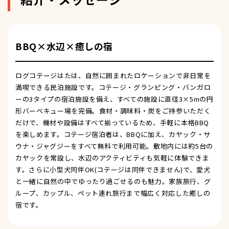
BBQ×水辺×癒しの宿
ログコテージはたは、自然に囲まれたロケーションで非日常を
満喫できる民泊施設です。コテージ・グランピング・バンガロ
ーの3タイプの宿泊施設を備え、すべての施設に直径3×5mの円
形バーベキュー場を完備。食材・調味料・炭をご持参いただく
だけで、機材や設備はすべて揃っているため、手軽に本格BBQ
を楽しめます。コテージ宿泊者は、BBQに加え、カヤック・サ
ウナ・ジャグジーをすべて無料で利用可能。敷地内には約5台の
カヤックを常設し、水辺のアクティビティも気軽に体験できま
す。さらに小型犬同伴OK(コテージは同伴できません)で、愛犬
と一緒に自然の中でゆったり過ごせるのも魅力。家族旅行、グ
ループ、カップル、ペット連れ旅行まで幅広く対応した癒しの
宿です。