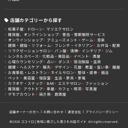
店舗カテゴリーから探す
和菓子屋
ドローン
マツエクサロン
雑貨屋、オンラインショップ
害虫・害獣駆除サービス
オンラインショップ
アミューズメント・ゲーム
音楽
建築・建設・リフォーム
フレンチ・イタリアン
お弁当・配食
リラクゼーションサロン
パン屋
清掃
インテリア
ジム
レンタルスペース
化粧品・美容品
イベント
酒屋
心理カウンセリング
占い
ダンス
宿泊施設・温泉
健康・ヘルスケア
鍼灸
デザイン
花屋
教室・習い事
麺屋
お食事処・レストラン
ネイルサロン
整体・接骨
婚活
ペット
美容室・理容室
生活・家具・家電
カラオケ・スナック
BAR
エステサロン
ファッション
雑貨屋
アウトドア
車屋
カフェ・喫茶
写真屋
デモアカウント
焼き鳥
居酒屋
店舗オーナーの方へ
お問い合わせ
運営会社
プライバシーポリシー
©2026 ココイロ | 地域に根ざした愛されお店ガイド. All rights reserved.