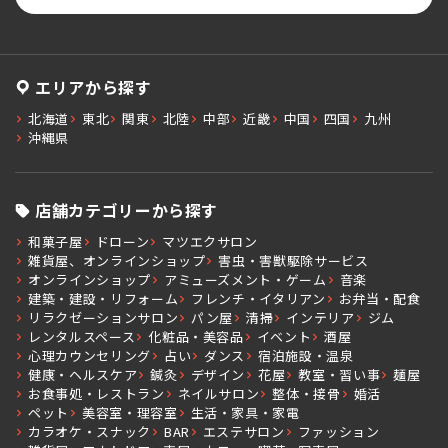
エリアから探す
北海道
東北
関東
北陸
中部
近畿
中国
四国
九州
沖縄県
店舗カテゴリーから探す
和菓子屋
ドローン
マツエクサロン
雑貨屋、オンラインショップ
害虫・害獣駆除サービス
オンラインショップ
アミューズメント・ゲーム
音楽
建築・建設・リフォーム
フレンチ・イタリアン
お弁当・配食
リラクゼーションサロン
パン屋
清掃
インテリア
ジム
レンタルスペース
化粧品・美容品
イベント
酒屋
心理カウンセリング
占い
ダンス
宿泊施設・温泉
健康・ヘルスケア
鍼灸
デザイン
花屋
教室・習い事
麺屋
お食事処・レストラン
ネイルサロン
整体・接骨
婚活
ペット
美容室・理容室
生活・家具・家電
カラオケ・スナック
BAR
エステサロン
ファッション