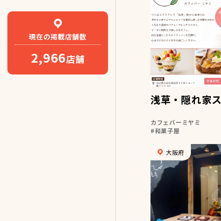
現在の
掲載店舗数
2,966
店舗
浅草・隠れ家
カフェバーミヤミ
和菓子屋
大阪府