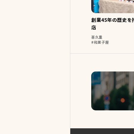
創業45年の歴史
店
喜久重
和菓子屋